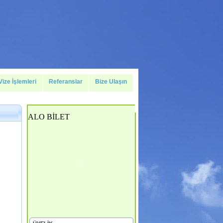
Vize İşlemleri
Referanslar
Bize Ulaşın
ALO BİLET