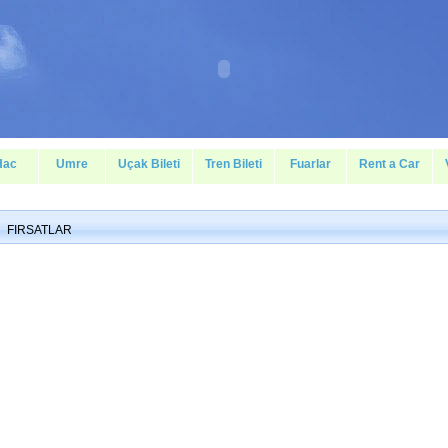
Hac
Umre
Uçak Bileti
Tren Bileti
Fuarlar
Rent a Car
FIRSATLAR