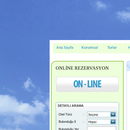
Ana Sayfa
Kurumsal
Turlar
ONLİNE REZERVASYON
DETAYLI ARAMA
Otel Türü
:
Bulunduğu İl
:
Bulunduğu Yer