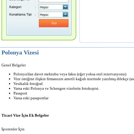
Kategori
:
Konaklama Tipi
:
Ara
Polonya Vizesi
Genel Belgeler
Polonya'dan davet mektubu veya faksı (eğer yoksa otel rezervasyonu)
Vize isteğine ilişkin firmanızın antetli kağıdı üzerinde yazılmış dilekçe (ası
Vesikalık fotoğraf.
Varsa eski Polonya ve Schengen vizelerin fotokopisi.
Pasaport
Varsa eski pasaportlar
Ticari Vize İçin Ek Belgeler
İşverenler İçin