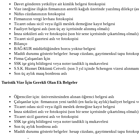
Davet gönderen yetkiliye ait kimlik belgesi fotokopisi
Vize isteğine ilişkin firmanızın antetli kağıdı üzerinde yazılmış dilekçe (ası
Nüfus cüzdanınızın fotokopisi
Firmanızın vergi levhası fotokopisi
Ticaret odası sicil veya ilgili meslek derneğine kayıt belgesi
Faaliyet belgesi aslı (son üç ay içerisinde alınmış olmalı)
İmza sirküleri aslı ve fotokopisi (son bir sene içerisinde çıkartılmış olmalı)
Ticaret sicil gazetesi aslı ve fotokopisi
Bilanço
BAĞ-KUR müdürlüğünden borcu yoktur belgesi
Maddi durumu gösterir belgeler: hesap cüzdanı, gayrimenkul tapu fotokop
Firma Çalışanları İçin
SSK işe giriş bildirgesi veya noter tasdikli iş mukavelesi
S.S.K. Hizmet Dökümü Cetveli. (son 3 yıl içinde Schengen vizesi alınmamı
Son üç aylık maaş bordrosu aslı
Turistik Vize İçin Gerekli Olan Ek Belgeler
Öğrenciler için: üniversitesinden alınan öğrenci belgesi aslı
Çalışanlar için: firmanızın yeni tarihli (en fazla üç aylık) faaliyet belgesi 
Ticaret odası sicil veya ilgili meslek derneğine kayıt belgesi
İmza sirküleri aslı ve fotokopisi (son bir sene içerisinde çıkartılmış olmalı)
Ticaret sicil gazetesi aslı ve fotokopisi
SSK işe giriş bildirgesi veya noter tasdikli iş mukavelesi
Son üç aylık bordrosu aslı
Maddi durumu gösterir belgeler: hesap cüzdanı, gayrimenkul tapu fotokop