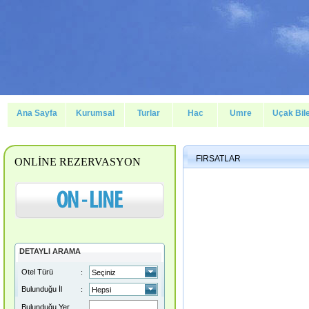
Ana Sayfa
Kurumsal
Turlar
Hac
Umre
Uçak Bile
FIRSATLAR
ONLİNE REZERVASYON
DETAYLI ARAMA
Otel Türü
:
Bulunduğu İl
:
Bulunduğu Yer