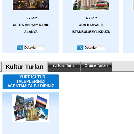
5 Yıldız
4 Yıldız
ULTRA HERŞEY DAHİL
ODA KAHVALTI
ALANYA
İSTANBUL/BEYLİKDÜZÜ
Kültür Turları
Yurtdışı Turlar
Cruise Turları
YURT İÇİ TUR
TALEPLERİNİZİ
ACENTAMIZA BİLDİRİNİZ