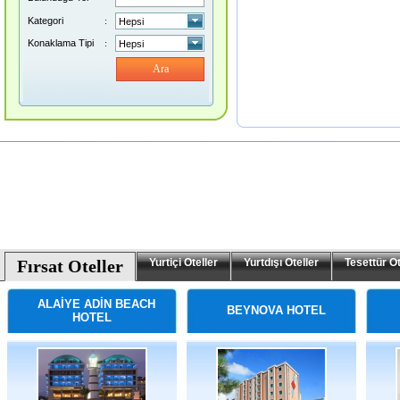
Kategori
:
Konaklama Tipi
:
Ara
Fırsat Oteller
Yurtiçi Oteller
Yurtdışı Oteller
Tesettür Ot
ALAİYE ADİN BEACH
BEYNOVA HOTEL
HOTEL